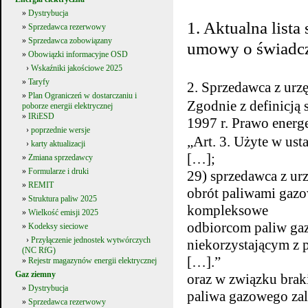
»
Dystrybucja
1. Aktualna list
»
Sprzedawca rezerwowy
»
Sprzedawca zobowiązany
umowy o świadcze
»
Obowiązki informacyjne OSD
›
Wskaźniki jakościowe 2025
»
Taryfy
2. Sprzedawca z urz
»
Plan Ograniczeń w dostarczaniu i
Zgodnie z definicją 
poborze energii elektrycznej
»
IRiESD
1997 r. Prawo energe
›
poprzednie wersje
„Art. 3. Użyte w ust
›
karty aktualizacji
[…];
»
Zmiana sprzedawcy
»
Formularze i druki
29) sprzedawca z ur
»
REMIT
obrót paliwami gazo
»
Struktura paliw 2025
kompleksowe
»
Wielkość emisji 2025
odbiorcom paliw ga
»
Kodeksy sieciowe
›
Przyłączenie jednostek wytwórczych
niekorzystającym z
(NC RfG)
[…].”
»
Rejestr magazynów energii elektrycznej
Gaz ziemny
oraz w związku brak
»
Dystrybucja
paliwa gazowego za
»
Sprzedawca rezerwowy