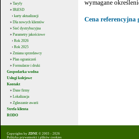
wymagane określeni
»
Taryfy
»
IRiESD
›
karty aktualizacji
Cena referencyjna
»
Dla nowych klientów
»
Sieć dystrybucyjna
»
Parametry jakościowe
›
Rok 2026
›
Rok 2025
»
Zmiana sprzedawcy
»
Plan ograniczeń
»
Formularze i druki
Gospodarka wodna
Usługi kolejowe
Kontakt
»
Dane firmy
»
Lokalizacja
»
Zgłaszanie awarii
Strefa klienta
RODO
Copyrights by
ZDNE
© 2003 - 2026
Polityka prywatności i plików cookies