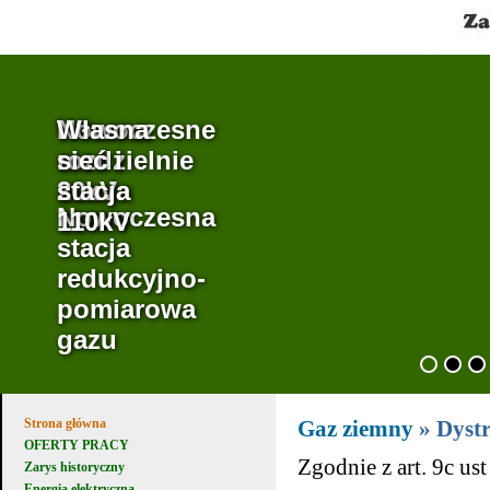
Własna
Nowoczesne
Własna
sieć i
rozdzielnie
sieć i
stacja
20kV
stacja
Nowoczesna
110kV
110kV
stacja
redukcyjno-
pomiarowa
gazu
Strona główna
Gaz ziemny
» Dyst
OFERTY PRACY
Zgodnie z art. 9c us
Zarys historyczny
Energia elektryczna