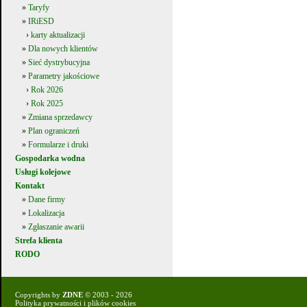
»
Taryfy
»
IRiESD
›
karty aktualizacji
»
Dla nowych klientów
»
Sieć dystrybucyjna
»
Parametry jakościowe
›
Rok 2026
›
Rok 2025
»
Zmiana sprzedawcy
»
Plan ograniczeń
»
Formularze i druki
Gospodarka wodna
Usługi kolejowe
Kontakt
»
Dane firmy
»
Lokalizacja
»
Zgłaszanie awarii
Strefa klienta
RODO
Copyrights by
ZDNE
© 2003 - 2026
Polityka prywatności i plików cookies