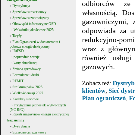
odbiorców ze 
»
Dystrybucja
własnością. Dos
»
Sprzedawca rezerwowy
»
Sprzedawca zobowiązany
gazowniczymi, z
»
Obowiązki informacyjne OSD
odpowiada za ut
›
Wskaźniki jakościowe 2025
»
Taryfy
redukcyjno-pomi
»
Plan Ograniczeń w dostarczaniu i
poborze energii elektrycznej
wraz z głównym
»
IRiESD
również usługi
›
poprzednie wersje
›
karty aktualizacji
gazowych.
»
Zmiana sprzedawcy
»
Formularze i druki
»
REMIT
Zobacz też:
Dystryb
»
Struktura paliw 2025
klientów
,
Sieć dyst
»
Wielkość emisji 2025
Plan ograniczeń
,
Fo
»
Kodeksy sieciowe
›
Przyłączenie jednostek wytwórczych
(NC RfG)
»
Rejestr magazynów energii elektrycznej
Gaz ziemny
»
Dystrybucja
»
Sprzedawca rezerwowy