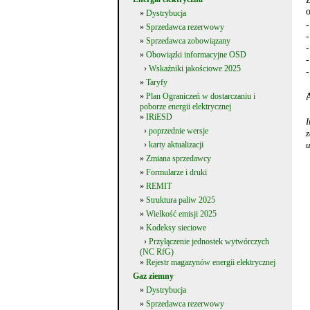
o
»
Dystrybucja
»
Sprzedawca rezerwowy
-
»
Sprzedawca zobowiązany
»
Obowiązki informacyjne OSD
-
›
Wskaźniki jakościowe 2025
-
»
Taryfy
»
Plan Ograniczeń w dostarczaniu i
poborze energii elektrycznej
»
IRiESD
I
›
poprzednie wersje
z
›
karty aktualizacji
u
»
Zmiana sprzedawcy
»
Formularze i druki
»
REMIT
»
Struktura paliw 2025
»
Wielkość emisji 2025
»
Kodeksy sieciowe
›
Przyłączenie jednostek wytwórczych
(NC RfG)
»
Rejestr magazynów energii elektrycznej
Gaz ziemny
»
Dystrybucja
»
Sprzedawca rezerwowy