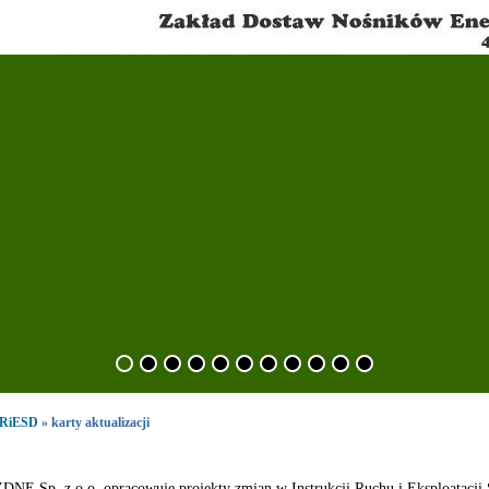
IRiESD
» karty aktualizacji
DNE Sp. z o.o. opracowuje projekty zmian w Instrukcji Ruchu i Eksploatacji 