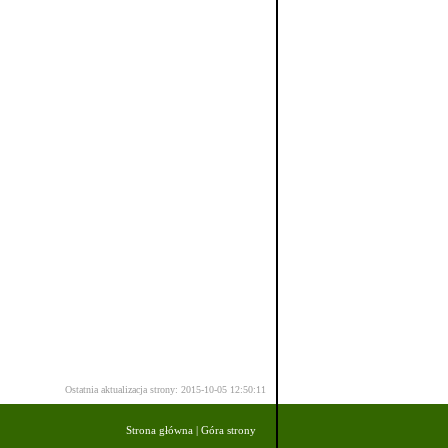
Ostatnia aktualizacja strony: 2015-10-05 12:50:11
Strona główna
|
Góra strony