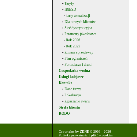
»
Taryfy
»
IRiESD
›
karty aktualizacji
»
Dla nowych klientów
»
Sieć dystrybucyjna
»
Parametry jakościowe
›
Rok 2026
›
Rok 2025
»
Zmiana sprzedawcy
»
Plan ograniczeń
»
Formularze i druki
Gospodarka wodna
Usługi kolejowe
Kontakt
»
Dane firmy
»
Lokalizacja
»
Zgłaszanie awarii
Strefa klienta
RODO
Copyrights by
ZDNE
© 2003 - 2026
Polityka prywatności i plików cookies