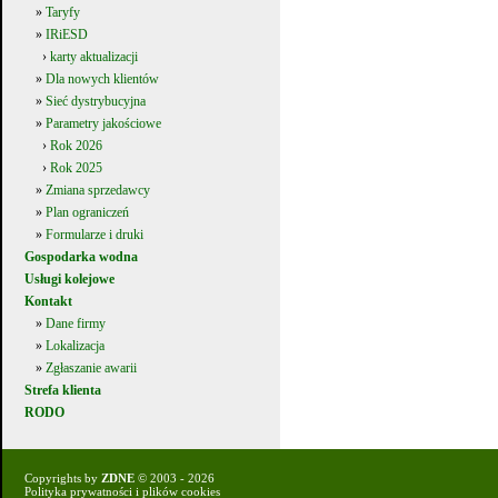
»
Taryfy
»
IRiESD
›
karty aktualizacji
»
Dla nowych klientów
»
Sieć dystrybucyjna
»
Parametry jakościowe
›
Rok 2026
›
Rok 2025
»
Zmiana sprzedawcy
»
Plan ograniczeń
»
Formularze i druki
Gospodarka wodna
Usługi kolejowe
Kontakt
»
Dane firmy
»
Lokalizacja
»
Zgłaszanie awarii
Strefa klienta
RODO
Copyrights by
ZDNE
© 2003 - 2026
Polityka prywatności i plików cookies