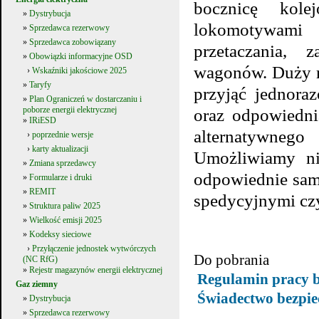
bocznicę kol
»
Dystrybucja
lokomotywam
»
Sprzedawca rezerwowy
»
Sprzedawca zobowiązany
przetaczania, 
»
Obowiązki informacyjne OSD
wagonów. Duży r
›
Wskaźniki jakościowe 2025
»
Taryfy
przyjąć jednor
»
Plan Ograniczeń w dostarczaniu i
poborze energii elektrycznej
oraz odpowiedni
»
IRiESD
alternatywnego
›
poprzednie wersje
›
karty aktualizacji
Umożliwiamy nie
»
Zmiana sprzedawcy
odpowiednie sam
»
Formularze i druki
»
REMIT
spedycyjnymi czyn
»
Struktura paliw 2025
»
Wielkość emisji 2025
»
Kodeksy sieciowe
›
Przyłączenie jednostek wytwórczych
Do pobrania
(NC RfG)
»
Rejestr magazynów energii elektrycznej
Regulamin pracy b
Gaz ziemny
Świadectwo bezpiec
»
Dystrybucja
»
Sprzedawca rezerwowy