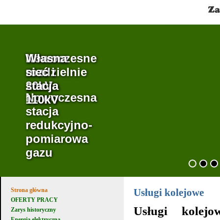
Własna
Nowoczesne
Własna
sieć i
rozdzielnie
sieć i
stacja
20kV
stacja
Nowoczesna
110kV
110kV
stacja
redukcyjno-
pomiarowa
gazu
Strona główna
Usługi kolejowe
OFERTY PRACY
Usługi kolejow
Zarys historyczny
Energia elektryczna