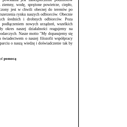
 ziemny, wodę, sprężone powietrze, ciepło,
iczony jest w chwili obecnej do terenów po
ozszerzenia rynku naszych odbiorców. Obecnie
ych średnich i drobnych odbiorców. Poza
. podłączeniem nowych urządzeń, wszelkich
ły okres naszej działalności reagujemy na
spodarczych. Nasze motto "My dopasujemy się
m świadectwem o naszej filozofii współpracy
parciu o naszą wiedzę i doświadczenie tak by
żyć pomocą