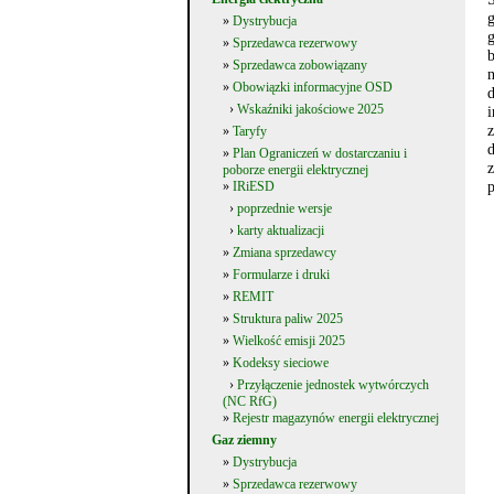
»
Dystrybucja
»
Sprzedawca rezerwowy
b
»
Sprzedawca zobowiązany
»
Obowiązki informacyjne OSD
›
Wskaźniki jakościowe 2025
»
Taryfy
d
»
Plan Ograniczeń w dostarczaniu i
z
poborze energii elektrycznej
p
»
IRiESD
›
poprzednie wersje
›
karty aktualizacji
»
Zmiana sprzedawcy
»
Formularze i druki
»
REMIT
»
Struktura paliw 2025
»
Wielkość emisji 2025
»
Kodeksy sieciowe
›
Przyłączenie jednostek wytwórczych
(NC RfG)
»
Rejestr magazynów energii elektrycznej
Gaz ziemny
»
Dystrybucja
»
Sprzedawca rezerwowy