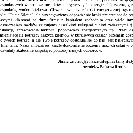
gospodarczych w dostawę nośników energetycznych: energię elektryczną, gaz
gospodarkę wodno-ściekowa. Obszar naszej działalności energetycznej ogran
yłej "Hucie Silesia", ale przedsięwziemy odpowiednie kroki zmierzające do r
naszymi klientami są duże firmy z kapitałem zachodnim oraz wiele inn
dostarczaniem mediów zajmujemy wszelkimi usługami z nimi związanymi tj
instalacji, sprawowanie nadzoru, pogotowiem energetycznym itp. Przez ca
zmieniające się potrzeby naszych klientów w burzliwych czasach przemian go
o twoich potrzeb, a nie Twoje potrzeby dostosują się do nas" jest najlepszy
 klientami. Naszą ambicją jest ciągłe doskonalenie poziomu naszych usług w o
ozwalały skutecznie zaspakajać potrzeby naszych odbiorców.
Ufamy, że oferując nasze usługi możemy słu
również w Państwa firmie.