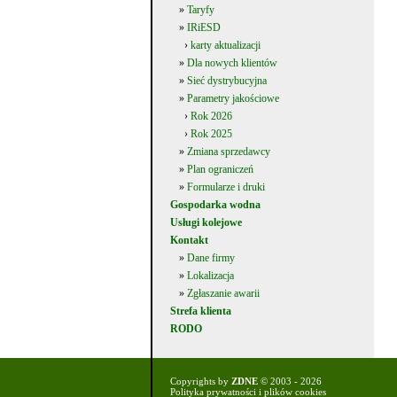
»
Taryfy
»
IRiESD
›
karty aktualizacji
»
Dla nowych klientów
»
Sieć dystrybucyjna
»
Parametry jakościowe
›
Rok 2026
›
Rok 2025
»
Zmiana sprzedawcy
»
Plan ograniczeń
»
Formularze i druki
Gospodarka wodna
Usługi kolejowe
Kontakt
»
Dane firmy
»
Lokalizacja
»
Zgłaszanie awarii
Strefa klienta
RODO
Copyrights by
ZDNE
© 2003 - 2026
Polityka prywatności i plików cookies