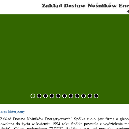
arys historyczny
"Zakład Dostaw Nośników Energetycznych" Spółka z o.o. jest firmą o głębo
Powołana do życia w kwietniu 1994 roku Spółka powstała z wydzielenia 
Silesia". Celem nadrzędnym "ZDNE" Spółka z o.o. od początku swojego 