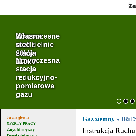
Własna
Nowoczesne
Własna
sieć i
rozdzielnie
sieć i
stacja
20kV
stacja
Nowoczesna
110kV
110kV
stacja
redukcyjno-
pomiarowa
gazu
Strona główna
Gaz ziemny
» IRiE
OFERTY PRACY
Instrukcja Ruchu
Zarys historyczny
Energia elektryczna