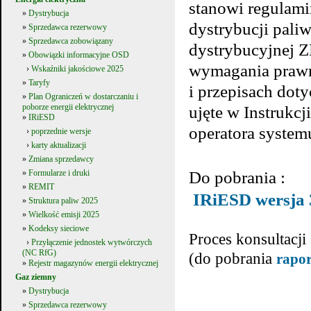
stanowi regulamin
»
Dystrybucja
dystrybucji pali
»
Sprzedawca rezerwowy
»
Sprzedawca zobowiązany
dystrybucyjnej Z
»
Obowiązki informacyjne OSD
wymagania prawne
›
Wskaźniki jakościowe 2025
»
Taryfy
i przepisach dot
»
Plan Ograniczeń w dostarczaniu i
poborze energii elektrycznej
ujęte w Instrukcj
»
IRiESD
operatora syst
›
poprzednie wersje
›
karty aktualizacji
»
Zmiana sprzedawcy
Do pobrania :
»
Formularze i druki
»
REMIT
IRiESD wersja 
»
Struktura paliw 2025
»
Wielkość emisji 2025
»
Kodeksy sieciowe
Proces konsultacji
›
Przyłączenie jednostek wytwórczych
(NC RfG)
(do pobrania
rapor
»
Rejestr magazynów energii elektrycznej
Gaz ziemny
»
Dystrybucja
»
Sprzedawca rezerwowy