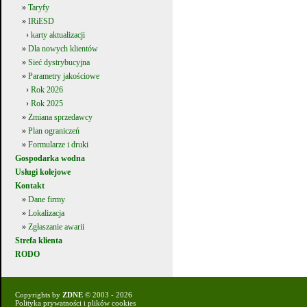
»
Taryfy
»
IRiESD
›
karty aktualizacji
»
Dla nowych klientów
»
Sieć dystrybucyjna
»
Parametry jakościowe
›
Rok 2026
›
Rok 2025
»
Zmiana sprzedawcy
»
Plan ograniczeń
»
Formularze i druki
Gospodarka wodna
Usługi kolejowe
Kontakt
»
Dane firmy
»
Lokalizacja
»
Zgłaszanie awarii
Strefa klienta
RODO
Copyrights by
ZDNE
© 2003 - 2026
Polityka prywatności i plików cookies